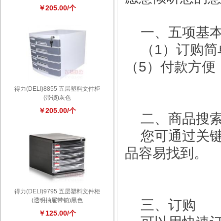
￥205.00/个
一、五项基本
（1）订购简
（5）付款方便
得力(DELI)8855 五层塑料文件柜
(带锁)灰色
￥205.00/个
二、商品搜
您可通过关键
品容易找到。
得力(DELI)9795 五层塑料文件柜
(透明抽屉带锁)黑色
三、订购
￥125.00/个