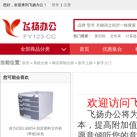
您好，欢迎来到飞扬办公！
登录
|
注册
热门搜索：
复印纸
文件夹
计算器
全部商品分类
首页
优惠集合
当前位置:
首页
>
系统分类
>
网店帮助分类
>
新手上路
>
新手入门
您可能会喜欢
欢迎访问
飞扬办公将为
本，提高附加
得力(DELI)8854 四层塑料文件柜
愿意倾听您的
(带锁)灰色