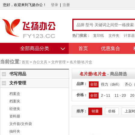
您好，欢迎来到飞扬办公！
登录
|
注册
热门搜索：
复印纸
文件夹
计算器
全部商品分类
首页
优惠集合
当前位置:
首页
>
办公文具
>
文件管理
>
名片册/名片盒
书写用品
名片册/名片盒
- 商品筛选
文件管理
品牌：
全部
得力（deli）
齐心（
档案盒
价格：
全部
2 - 11
11 - 20
20
档案夹
轻便夹
排序：
销量
价格
上架
资料册
文件套/文件袋
抽杆夹