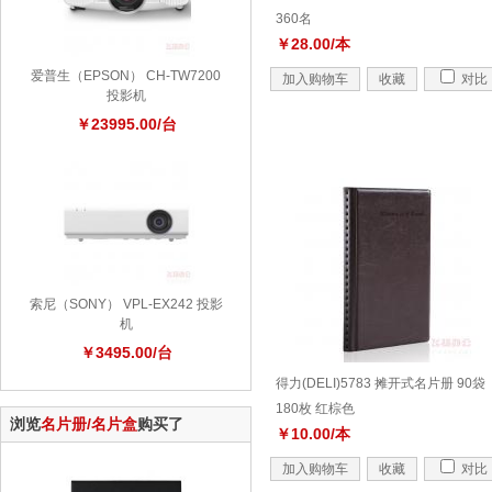
360名
￥28.00/本
爱普生（EPSON） CH-TW7200
加入购物车
收藏
对比
投影机
￥23995.00/台
索尼（SONY） VPL-EX242 投影
机
￥3495.00/台
得力(DELI)5783 摊开式名片册 90袋
180枚 红棕色
浏览
名片册/名片盒
购买了
￥10.00/本
加入购物车
收藏
对比