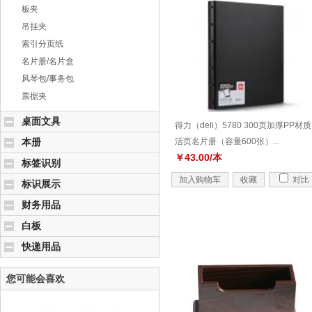
板夹
吊挂夹
索引分页纸
名片册/名片盒
风琴包/事务包
票据夹
桌面文具
得力（deli）5780 300页加厚PP材质
本册
活页名片册（容量600张）...
￥43.00/本
标签识别
加入购物车
收藏
对比
标识展示
财务用品
白板
快递用品
您可能会喜欢