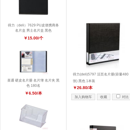
得力（deli）7629 PU皮便携商务
名片盒 男士名片盒 黑色
￥15.00/个
得力(deli)5797 活页名片册(容量480
喜通 硬皮名片册 名片簿 名片夹 黑
张) 黑色 1本装
色 180名
￥26.80/本
￥6.50/本
加入购物车
收藏
对比