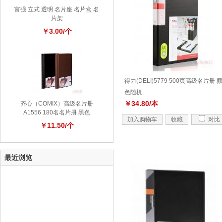
富强 立式 透明 名片座 名片盒 名
片架
￥3.00/个
得力(DELI)5779 500页高级名片册 
色随机
￥34.80/本
齐心（COMIX）高级名片册
A1556 180名名片册 黑色
加入购物车
收藏
对比
￥11.50/个
最近浏览