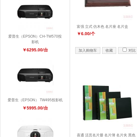
富强 立式 仿木色 名片座 名片盒
￥6.00/个
爱普生（EPSON）CH-TW570投
影机
￥6295.00/台
加入购物车
收藏
对比
爱普生（EPSON） TW495投影机
￥5995.00/台
喜通 活页名片册 名片簿 名片夹 黑色