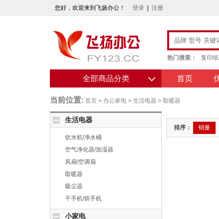
您好，欢迎来到飞扬办公！
登录
|
注册
热门搜索：
复印纸
全部商品分类
首页
当前位置:
首页
>
办公家电
>
生活电器
>
取暖器
生活电器
排序：
销量
饮水机/净水桶
空气净化器/加湿器
风扇/空调扇
取暖器
吸尘器
干手机/烘手机
小家电