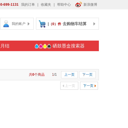
0-699-1131
我的订单
|
收藏夹
|
帮助中心
新浪微博
|
去购物车结算
我的账户
（0）件
请月结
硒鼓墨盒搜索器
共
0
个商品
1
/1
上一页
下一页
上一页
下一页