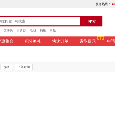
服务热线：
40
文件夹
计算器
电池
插座
白板
优惠集合
积分换礼
快速订单
索取目录
申
价格
上架时间