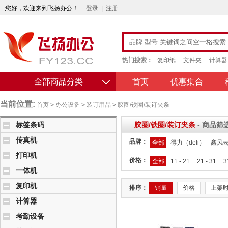
您好，欢迎来到飞扬办公！
登录
|
注册
热门搜索：
复印纸
文件夹
计算器
全部商品分类
首页
优惠集合
当前位置:
首页
>
办公设备
>
装订用品
>
胶圈/铁圈/装订夹条
标签条码
胶圈/铁圈/装订夹条
- 商品筛
传真机
品牌：
全部
得力（deli）
鑫风
打印机
价格：
全部
11 - 21
21 - 31
3
一体机
复印机
排序：
销量
价格
上架
计算器
考勤设备