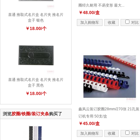
圈经久耐用 不易变形 最大...
￥48.00/盒
喜通 推取式名片盒 名片夹 推名片
盒子 银色
加入购物车
收藏
对比
￥18.00/个
喜通 推取式名片盒 名片夹 推名片
盒子 黑色
￥18.00/个
鑫风云装订胶圈28mm/270张 21孔装
浏览
胶圈/铁圈/装订夹条
购买了
订机专用 50支/盒
￥45.00/盒
加入购物车
收藏
对比