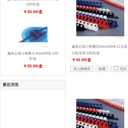
100支/盒
￥38.00/盒
鑫风云装订胶圈20mm/180张 21孔装
订机专用 100支/盒
鑫风云装订铁圈 6.4mm/40张 100
支/盒
￥42.00/盒
￥35.00/盒
加入购物车
收藏
对比
最近浏览