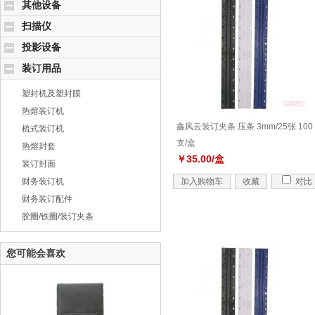
其他设备
扫描仪
投影设备
装订用品
塑封机及塑封膜
热熔装订机
鑫风云装订夹条 压条 3mm/25张 100
梳式装订机
支/盒
热熔封套
￥35.00/盒
装订封面
财务装订机
加入购物车
收藏
对比
财务装订配件
胶圈/铁圈/装订夹条
您可能会喜欢