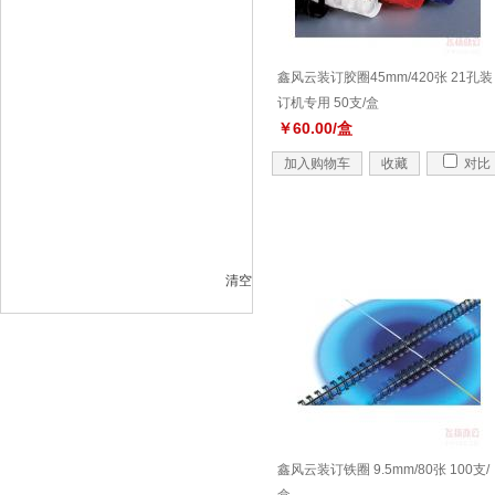
鑫风云装订胶圈45mm/420张 21孔装
订机专用 50支/盒
￥60.00/盒
加入购物车
收藏
对比
清空
鑫风云装订铁圈 9.5mm/80张 100支/