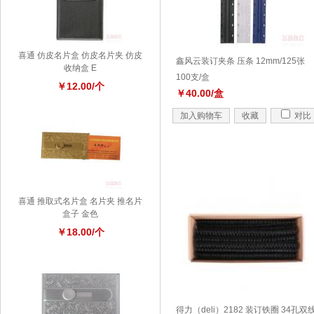
喜通 仿皮名片盒 仿皮名片夹 仿皮
鑫风云装订夹条 压条 12mm/125张
收纳盒 E
100支/盒
￥12.00/个
￥40.00/盒
加入购物车
收藏
对比
喜通 推取式名片盒 名片夹 推名片
盒子 金色
￥18.00/个
得力（deli）2182 装订铁圈 34孔双