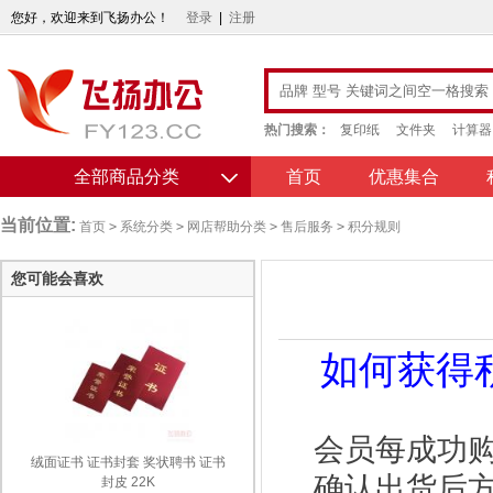
您好，欢迎来到飞扬办公！
登录
|
注册
热门搜索：
复印纸
文件夹
计算器
全部商品分类
首页
优惠集合
当前位置:
首页
>
系统分类
>
网店帮助分类
>
售后服务
>
积分规则
您可能会喜欢
如何获得
会员每成功购
绒面证书 证书封套 奖状聘书 证书
确认出货后方
封皮 22K