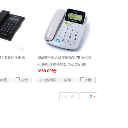
79 双接口免电池
国威商务电话机座机GW17B 来电显
示 免电池 屏幕翻盖 办公优选 (白...
￥59.00/台
收藏
对比
加入购物车
收藏
对比
上一页
下一页