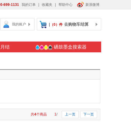
0-699-1131
我的订单
|
收藏夹
|
帮助中心
新浪微博
|
去购物车结算
我的账户
（0）件
请月结
硒鼓墨盒搜索器
共
4
个商品
1
/
上一页
下一页